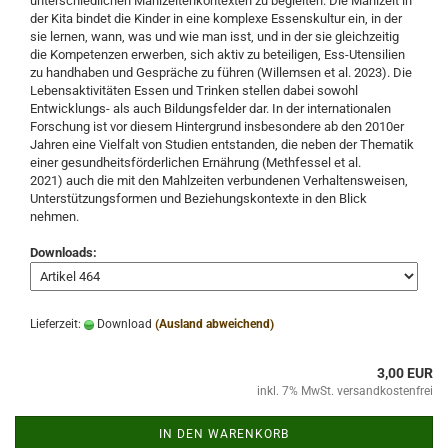
unterschiedlichen Mahlzeitenkontexten zu begleiten. Die Mahlzeit in
der Kita bindet die Kinder in eine komplexe Essenskultur ein, in der
sie lernen, wann, was und wie man isst, und in der sie gleichzeitig
die Kompetenzen erwerben, sich aktiv zu beteiligen, Ess-Utensilien
zu handhaben und Gespräche zu führen (Willemsen et al. 2023). Die
Lebensaktivitäten Essen und Trinken stellen dabei sowohl
Entwicklungs- als auch Bildungsfelder dar. In der internationalen
Forschung ist vor diesem Hintergrund insbesondere ab den 2010er
Jahren eine Vielfalt von Studien entstanden, die neben der Thematik
einer gesundheitsförderlichen Ernährung (Methfessel et al.
2021) auch die mit den Mahlzeiten verbundenen Verhaltensweisen,
Unterstützungsformen und Beziehungskontexte in den Blick
nehmen.
Downloads:
Lieferzeit:
Download
(Ausland abweichend)
3,00 EUR
inkl. 7% MwSt. versandkostenfrei
IN DEN WARENKORB