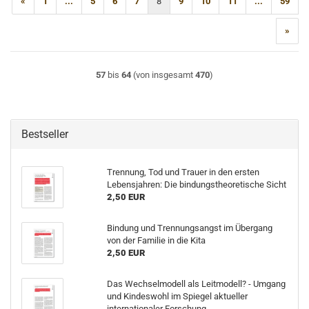
«
1
...
5
6
7
8
9
10
11
...
59
»
57
bis
64
(von insgesamt
470
)
Bestseller
Trennung, Tod und Trauer in den ersten
Lebensjahren: Die bindungstheoretische Sicht
2,50 EUR
Bindung und Trennungsangst im Übergang
von der Familie in die Kita
2,50 EUR
Das Wechselmodell als Leitmodell? - Umgang
und Kindeswohl im Spiegel aktueller
internationaler Forschung