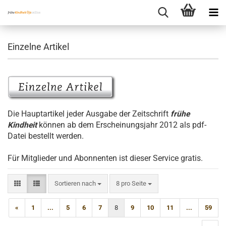
Einzelne Artikel
Die Hauptartikel jeder Ausgabe der Zeitschrift
frühe
Kindheit
können ab dem Erscheinungsjahr 2012 als pdf-
Datei bestellt werden.
Für Mitglieder und Abonnenten ist dieser Service gratis.
Sortieren nach
pro Seite
Sortieren nach
8 pro Seite
«
1
...
5
6
7
8
9
10
11
...
59