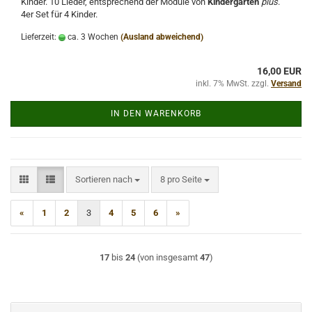
Kinder. 10 Lieder, entsprechend der Module von
Kindergarten
plus
.
4er Set für 4 Kinder.
Lieferzeit:
ca. 3 Wochen
(Ausland abweichend)
16,00 EUR
inkl. 7% MwSt. zzgl.
Versand
IN DEN WARENKORB
Sortieren nach
pro Seite
Sortieren nach
8 pro Seite
«
1
2
3
4
5
6
»
17
bis
24
(von insgesamt
47
)