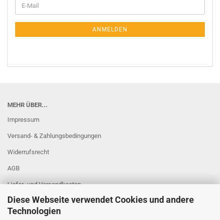
E-
ZUR
Mail
NEWSLETTER-
ANMELDUNG
ANMELDEN
MEHR ÜBER...
Impressum
Versand- & Zahlungsbedingungen
Widerrufsrecht
AGB
Liefer- und Versandkosten
Diese Webseite verwendet Cookies und andere
Privatsphäre und Datenschutz
Technologien
Callback Service