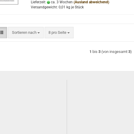
Lieferzeit:
ca. 3 Wochen
(Ausland abweichend)
Versandgewicht:
0,01
kg je Stück
Sortieren nach
pro Seite
Sortieren nach
8 pro Seite
1
bis
3
(von insgesamt
3
)