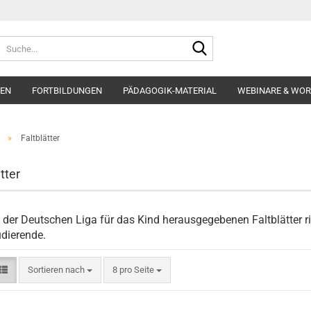
Suche...
EN
FORTBILDUNGEN
PÄDAGOGIK-MATERIAL
WEBINARE & WO
»
Faltblätter
tter
 der Deutschen Liga für das Kind herausgegebenen Faltblätter ri
dierende.
Sortieren nach
pro Seite
Sortieren nach
8 pro Seite