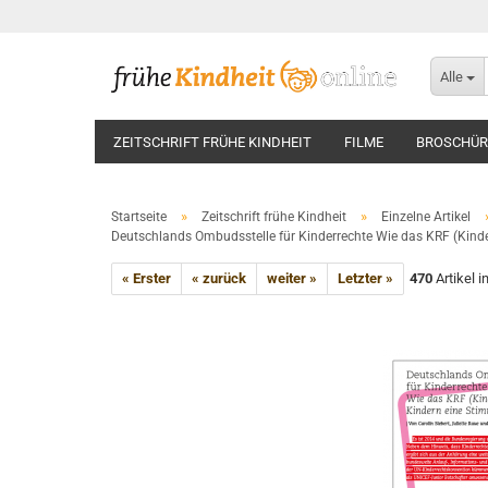
Alle
ZEITSCHRIFT FRÜHE KINDHEIT
FILME
BROSCHÜR
»
»
Startseite
Zeitschrift frühe Kindheit
Einzelne Artikel
Deutschlands Ombudsstelle für Kinderrechte Wie das KRF (Kind
« Erster
« zurück
weiter »
Letzter »
470
Artikel i