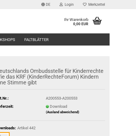
DE
Login
Merkzettel
Ihr Warenkorb
0,00 EUR
RKSHOPS
FALTBLÄTTER
eutschlands Ombudsstelle für Kinderrechte
ie das KRF (KinderRechteForum) Kindern
ine Stimme gibt
t.Nr.:
A200553-A200553
eferzeit:
Download
(Ausland abweichend)
wnloads:
Artikel 442