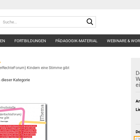
Suche...
EN
FORTBILDUNGEN
PÄDAGOGIK-MATERIAL
WEBINARE & WO
»
erRechteForum) Kindern eine Stimme gibt
D
W
n dieser Kategorie
e
Ar
Li
Do