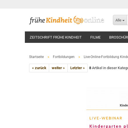
Alle
ZEITSCHRIFT FRÜHE KINDHEIT
FILME
BROSCHÜR
»
»
Startseite
Fortbildungen
Live-Online-Fortbildung Kinde
« zurück
weiter »
Letzter »
8
Artikel in dieser Kateg