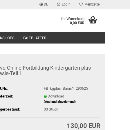
DE
Login
Merkzettel
Ihr Warenkorb
0,00 EUR
RKSHOPS
FALTBLÄTTER
ive-Online-Fortbildung Kindergarten plus
asis-Teil 1
t.Nr.:
FB_kgplus_Basis1_290625
eferzeit:
Download
(Ausland abweichend)
gerbestand:
33
Stück
130,00 EUR