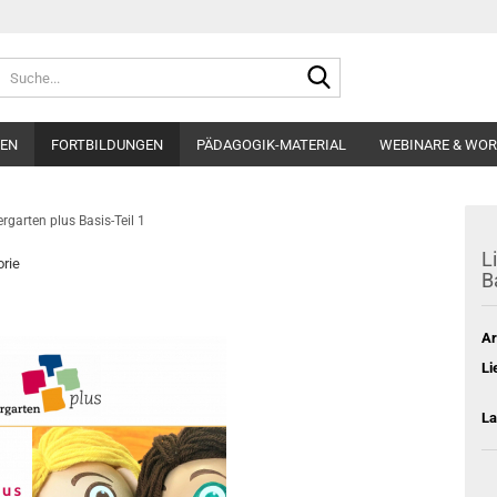
Suche...
EN
FORTBILDUNGEN
PÄDAGOGIK-MATERIAL
WEBINARE & WO
rgarten plus Basis-Teil 1
L
orie
B
Ar
Li
La