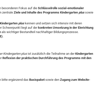
em besonderen Fokus auf die
Schlüsselrolle sozial-emotionaler
en zentrale
Ziele und Inhalte des Programms Kindergarten
plus
sowie
 Kindergarten
plus
kennen und setzen sich intensiv mit deren
r Schwerpunkt liegt auf der
konkreten Umsetzung in der Einrichtung
n
als wichtiger Bestandteil nachhaltiger Bildungsprozesse.
E)
.
er Kindergarten plus
ist zusätzlich die Teilnahme an der
Kindergarten
er
Reflexion der praktischen Durchführung des Programms mit den
en bitte ergänzend das
Basispaket
sowie den
Zugang zum Website-