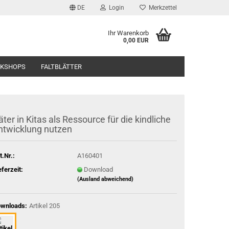
DE
Login
Merkzettel
Ihr Warenkorb
0,00 EUR
RKSHOPS
FALTBLÄTTER
äter in Kitas als Ressource für die kindliche
ntwicklung nutzen
t.Nr.:
A160401
eferzeit:
Download
(Ausland abweichend)
wnloads:
Artikel 205