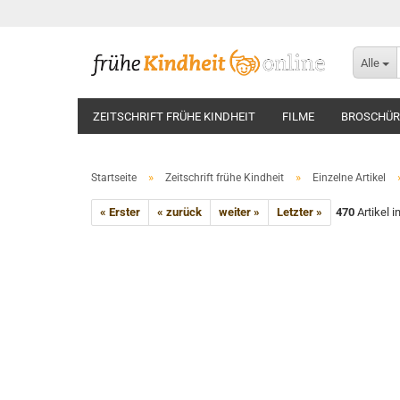
Alle
ZEITSCHRIFT FRÜHE KINDHEIT
FILME
BROSCHÜR
»
»
Startseite
Zeitschrift frühe Kindheit
Einzelne Artikel
« Erster
« zurück
weiter »
Letzter »
470
Artikel i