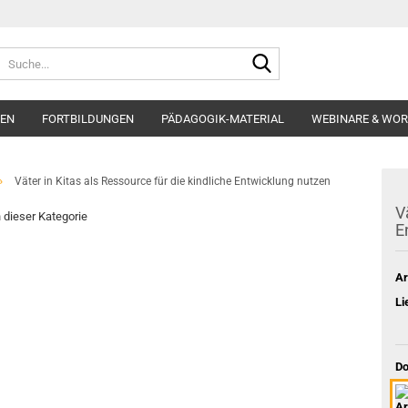
Suche...
EN
FORTBILDUNGEN
PÄDAGOGIK-MATERIAL
WEBINARE & WO
»
Väter in Kitas als Ressource für die kindliche Entwicklung nutzen
V
n dieser Kategorie
E
Ar
Li
Do