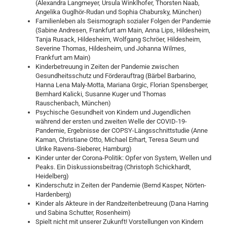
(Alexandra Langmeyer, Ursula Winklhofer, Thorsten Naab,
Angelika Guglhör-Rudan und Sophia Chabursky, München)
Familienleben als Seismograph sozialer Folgen der Pandemie
(Sabine Andresen, Frankfurt am Main, Anna Lips, Hildesheim,
Tanja Rusack, Hildesheim, Wolfgang Schröer, Hildesheim,
Severine Thomas, Hildesheim, und Johanna Wilmes,
Frankfurt am Main)
Kinderbetreuung in Zeiten der Pandemie zwischen
Gesundheitsschutz und Förderauftrag (Bärbel Barbarino,
Hanna Lena Maly-Motta, Mariana Grgic, Florian Spensberger,
Bernhard Kalicki, Susanne Kuger und Thomas
Rauschenbach, München)
Psychische Gesundheit von Kindern und Jugendlichen
während der ersten und zweiten Welle der COVID-19-
Pandemie, Ergebnisse der COPSY-Längsschnittstudie (Anne
Kaman, Christiane Otto, Michael Erhart, Teresa Seum und
Ulrike Ravens-Sieberer, Hamburg)
Kinder unter der Corona-Politik: Opfer von System, Wellen und
Peaks. Ein Diskussionsbeitrag (Christoph Schickhardt,
Heidelberg)
Kinderschutz in Zeiten der Pandemie (Bernd Kasper, Nörten-
Hardenberg)
Kinder als Akteure in der Randzeitenbetreuung (Dana Harring
und Sabina Schutter, Rosenheim)
Spielt nicht mit unserer Zukunft! Vorstellungen von Kindern