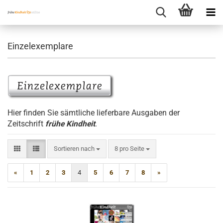
Einzelexemplare
Hier finden Sie sämtliche lieferbare Ausgaben der
Zeitschrift
frühe Kindheit
.
Sortieren nach
pro Seite
Sortieren nach
8 pro Seite
«
1
2
3
4
5
6
7
8
»