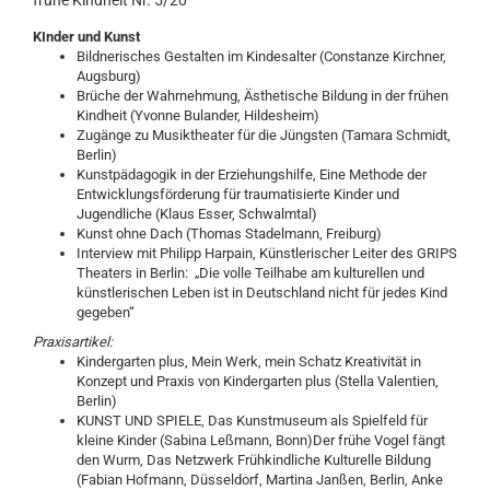
frühe Kindheit Nr. 5/20
KInder und Kunst
Bildnerisches Gestalten im Kindesalter (Constanze Kirchner,
Augsburg)
Brüche der Wahrnehmung, Ästhetische Bildung in der frühen
Kindheit (Yvonne Bulander, Hildesheim)
Zugänge zu Musiktheater für die Jüngsten (Tamara Schmidt,
Berlin)
Kunstpädagogik in der Erziehungshilfe, Eine Methode der
Entwicklungsförderung für traumatisierte Kinder und
Jugendliche (Klaus Esser, Schwalmtal)
Kunst ohne Dach (Thomas Stadelmann, Freiburg)
Interview mit Philipp Harpain, Künstlerischer Leiter des GRIPS
Theaters in Berlin: „Die volle Teilhabe am kulturellen und
künstlerischen Leben ist in Deutschland nicht für jedes Kind
gegeben“
Praxisartikel:
Kindergarten plus, Mein Werk, mein Schatz Kreativität in
Konzept und Praxis von Kindergarten plus (Stella Valentien,
Berlin)
KUNST UND SPIELE, Das Kunstmuseum als Spielfeld für
kleine Kinder (Sabina Leßmann, Bonn)Der frühe Vogel fängt
den Wurm, Das Netzwerk Frühkindliche Kulturelle Bildung
(Fabian Hofmann, Düsseldorf, Martina Janßen, Berlin, Anke