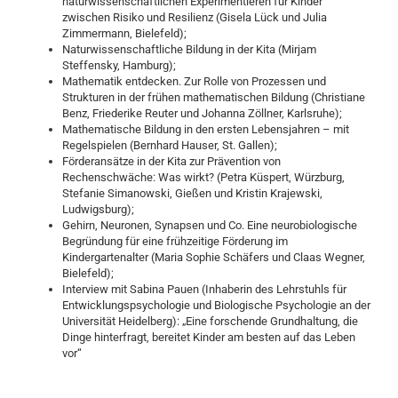
naturwissenschaftlichen Experimentieren für Kinder
zwischen Risiko und Resilienz (Gisela Lück und Julia
Zimmermann, Bielefeld);
Naturwissenschaftliche Bildung in der Kita (Mirjam
Steffensky, Hamburg);
Mathematik entdecken. Zur Rolle von Prozessen und
Strukturen in der frühen mathematischen Bildung (Christiane
Benz, Friederike Reuter und Johanna Zöllner, Karlsruhe);
Mathematische Bildung in den ersten Lebensjahren – mit
Regelspielen (Bernhard Hauser, St. Gallen);
Förderansätze in der Kita zur Prävention von
Rechenschwäche: Was wirkt? (Petra Küspert, Würzburg,
Stefanie Simanowski, Gießen und Kristin Krajewski,
Ludwigsburg);
Gehirn, Neuronen, Synapsen und Co. Eine neurobiologische
Begründung für eine frühzeitige Förderung im
Kindergartenalter (Maria Sophie Schäfers und Claas Wegner,
Bielefeld);
Interview mit Sabina Pauen (Inhaberin des Lehrstuhls für
Entwicklungspsychologie und Biologische Psychologie an der
Universität Heidelberg): „Eine forschende Grundhaltung, die
Dinge hinterfragt, bereitet Kinder am besten auf das Leben
vor“