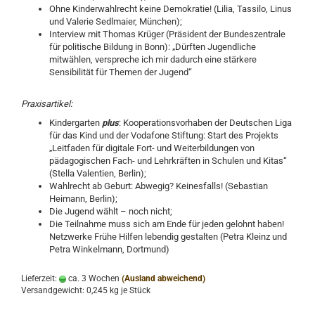
Ohne Kinderwahlrecht keine Demokratie! (Lilia, Tassilo, Linus
und Valerie Sedlmaier, München);
Interview mit Thomas Krüger (Präsident der Bundeszentrale
für politische Bildung in Bonn): „Dürften Jugendliche
mitwählen, verspreche ich mir dadurch eine stärkere
Sensibilität für Themen der Jugend“
Praxisartikel:
Kindergarten
plus
: Kooperationsvorhaben der Deutschen Liga
für das Kind und der Vodafone Stiftung: Start des Projekts
„Leitfaden für digitale Fort- und Weiterbildungen von
pädagogischen Fach- und Lehrkräften in Schulen und Kitas“
(Stella Valentien, Berlin);
Wahlrecht ab Geburt: Abwegig? Keinesfalls! (Sebastian
Heimann, Berlin);
Die Jugend wählt – noch nicht;
Die Teilnahme muss sich am Ende für jeden gelohnt haben!
Netzwerke Frühe Hilfen lebendig gestalten (Petra Kleinz und
Petra Winkelmann, Dortmund)
Lieferzeit:
ca. 3 Wochen
(Ausland abweichend)
Versandgewicht:
0,245
kg je Stück