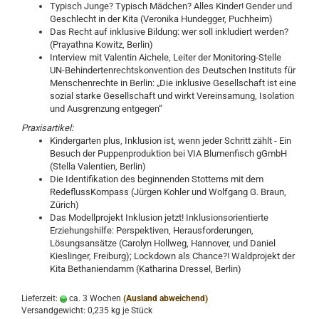
Typisch Junge? Typisch Mädchen? Alles Kinder! Gender und
Geschlecht in der Kita (Veronika Hundegger, Puchheim)
Das Recht auf inklusive Bildung: wer soll inkludiert werden?
(Prayathna Kowitz, Berlin)
Interview mit Valentin Aichele, Leiter der Monitoring-Stelle
UN-Behindertenrechtskonvention des Deutschen Instituts für
Menschenrechte in Berlin: „Die inklusive Gesellschaft ist eine
sozial starke Gesellschaft und wirkt Vereinsamung, Isolation
und Ausgrenzung entgegen“
Praxisartikel:
Kindergarten plus, Inklusion ist, wenn jeder Schritt zählt - Ein
Besuch der Puppenproduktion bei VIA Blumenfisch gGmbH
(Stella Valentien, Berlin)
Die Identifikation des beginnenden Stotterns mit dem
RedeflussKompass (Jürgen Kohler und Wolfgang G. Braun,
Zürich)
Das Modellprojekt Inklusion jetzt! Inklusionsorientierte
Erziehungshilfe: Perspektiven, Herausforderungen,
Lösungsansätze (Carolyn Hollweg, Hannover, und Daniel
Kieslinger, Freiburg); Lockdown als Chance?! Waldprojekt der
Kita Bethaniendamm (Katharina Dressel, Berlin)
Lieferzeit:
ca. 3 Wochen
(Ausland abweichend)
Versandgewicht:
0,235
kg je Stück