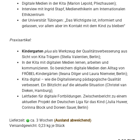
Digitale Medien in der Kita (Marion Lepold, Pliezhausen);
Interview mit Ingrid Stapf, Medienethikerin am Internationalen
Ethikzentrum
der Universität Tübingen: „Das Wichtigste ist, informiert und
gelassen, vor allem aber im Kontakt mit dem Kind zu bleiben“
Praxisartikel:
Kindergarten
plus
als Werkzeug der Qualitätsverbesserung aus
Sicht von Kita-Trägern (Stella Valentien, Berlin);
In der Kita mit digitalen Medien lernen, arbeiten und
kommunizieren. So bereichern digitale Medien den Alltag von
FRÖBEL-Kindergärten (Ileana Dilger und Laura Niemeier, Berlin);
Kita digital – wie die Digitalisierung pädagogische Qualität
verbessert. Ein Blitzlicht auf die aktuelle Situation (Christel van
Dieken, Hamburg);
Leitfaden für digitale Fortbildungen. Zwischenbericht zu einem
aktuellen Projekt der Deutschen Liga für das Kind (Julia Huwer,
Corinna Block und Doreen Sauer, Berlin)
Lieferzeit:
ca. 3 Wochen
(Ausland abweichend)
Versandgewicht:
0,23
kg je Stück