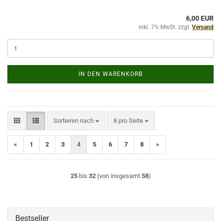
6,00 EUR
inkl. 7% MwSt. zzgl.
Versand
IN DEN WARENKORB
Sortieren nach
pro Seite
Sortieren nach
8 pro Seite
«
1
2
3
4
5
6
7
8
»
25
bis
32
(von insgesamt
58
)
Bestseller