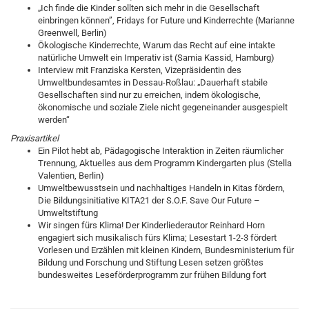
„Ich finde die Kinder sollten sich mehr in die Gesellschaft
einbringen können”, Fridays for Future und Kinderrechte (Marianne
Greenwell, Berlin)
Ökologische Kinderrechte, Warum das Recht auf eine intakte
natürliche Umwelt ein Imperativ ist (Samia Kassid, Hamburg)
Interview mit Franziska Kersten, Vizepräsidentin des
Umweltbundesamtes in Dessau-Roßlau: „Dauerhaft stabile
Gesellschaften sind nur zu erreichen, indem ökologische,
ökonomische und soziale Ziele nicht gegeneinander ausgespielt
werden“
Praxisartikel
Ein Pilot hebt ab, Pädagogische Interaktion in Zeiten räumlicher
Trennung, Aktuelles aus dem Programm Kindergarten plus (Stella
Valentien, Berlin)
Umweltbewusstsein und nachhaltiges Handeln in Kitas fördern,
Die Bildungsinitiative KITA21 der S.O.F. Save Our Future –
Umweltstiftung
Wir singen fürs Klima! Der Kinderliederautor Reinhard Horn
engagiert sich musikalisch fürs Klima; Lesestart 1-2-3 fördert
Vorlesen und Erzählen mit kleinen Kindern, Bundesministerium für
Bildung und Forschung und Stiftung Lesen setzen größtes
bundesweites Leseförderprogramm zur frühen Bildung fort