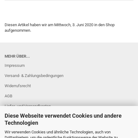
Diesen Artikel haben wir am Mittwoch, 3. Juni 2020 in den Shop
aufgenommen.
MEHR ÜBER...
Impressum
Versand- & Zahlungsbedingungen
Widerrufsrecht
AGB
Liefer- und Versandkosten
Diese Webseite verwendet Cookies und andere
Privatsphäre und Datenschutz
Technologien
Callback Service
Wir verwenden Cookies und ähnliche Technologien, auch von
Cookie Einstellungen
Drittanbietern, um die ordentliche Funktionsweise der Website zu